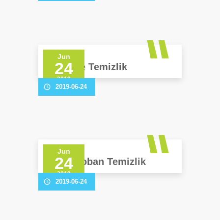
Jun
24
Aşkale Temizlik
2019
2019-06-24
Jun
24
Karaçoban Temizlik
2019
2019-06-24