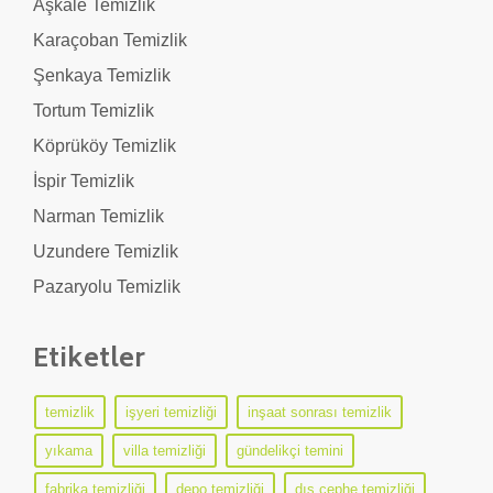
Aşkale Temizlik
Karaçoban Temizlik
Şenkaya Temizlik
Tortum Temizlik
Köprüköy Temizlik
İspir Temizlik
Narman Temizlik
Uzundere Temizlik
Pazaryolu Temizlik
Etiketler
temizlik
işyeri temizliği
inşaat sonrası temizlik
yıkama
villa temizliği
gündelikçi temini
fabrika temizliği
depo temizliği
dış cephe temizliği