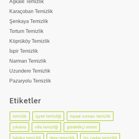
Aşkale Temizlik
Karaçoban Temizlik
Şenkaya Temizlik
Tortum Temizlik
Köprüköy Temizlik
İspir Temizlik
Narman Temizlik
Uzundere Temizlik
Pazaryolu Temizlik
Etiketler
temizlik
işyeri temizliği
inşaat sonrası temizlik
yıkama
villa temizliği
gündelikçi temini
fabrika temizliği
depo temizliği
dış cephe temizliği