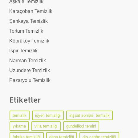
Aşkale Temizlik
Karaçoban Temizlik
Şenkaya Temizlik
Tortum Temizlik
Köprüköy Temizlik
İspir Temizlik
Narman Temizlik
Uzundere Temizlik
Pazaryolu Temizlik
Etiketler
temizlik
işyeri temizliği
inşaat sonrası temizlik
yıkama
villa temizliği
gündelikçi temini
fabrika temizliği
depo temizliği
dış cephe temizliği