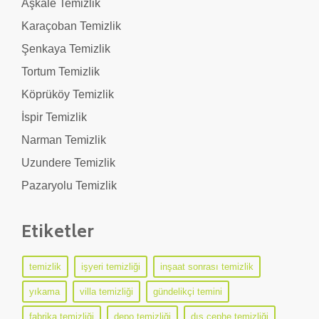
Aşkale Temizlik
Karaçoban Temizlik
Şenkaya Temizlik
Tortum Temizlik
Köprüköy Temizlik
İspir Temizlik
Narman Temizlik
Uzundere Temizlik
Pazaryolu Temizlik
Etiketler
temizlik
işyeri temizliği
inşaat sonrası temizlik
yıkama
villa temizliği
gündelikçi temini
fabrika temizliği
depo temizliği
dış cephe temizliği