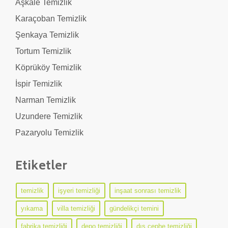
Aşkale Temizlik
Karaçoban Temizlik
Şenkaya Temizlik
Tortum Temizlik
Köprüköy Temizlik
İspir Temizlik
Narman Temizlik
Uzundere Temizlik
Pazaryolu Temizlik
Etiketler
temizlik
işyeri temizliği
inşaat sonrası temizlik
yıkama
villa temizliği
gündelikçi temini
fabrika temizliği
depo temizliği
dış cephe temizliği